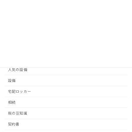
家賃
賃料
契約内容
改正民法
当社管理物件を紹介
人気の設備ランキング
人気の設備
設備
宅配ロッカー
相続
税の豆知識
契約書