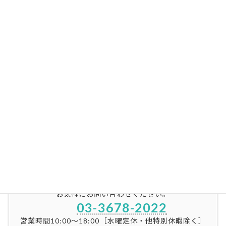
OLYMPUS DIGITAL CAMERA
引越時の立合い・室内の損害査定・室内補修見積り依頼／確
認・解約精算書作成及び解約者との交渉・敷金返還・室内リ
フォーム手配及び完了確認
リフォームセンター
お気軽にお問い合わせください。
03-3678-2022
営業時間10:00〜18:00［水曜定休・他特別休暇除く］